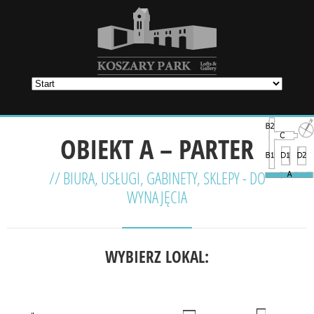
OBIEKT A – PARTER
// BIURA, USŁUGI, GABINETY, SKLEPY - DO
WYNAJĘCIA
WYBIERZ LOKAL: